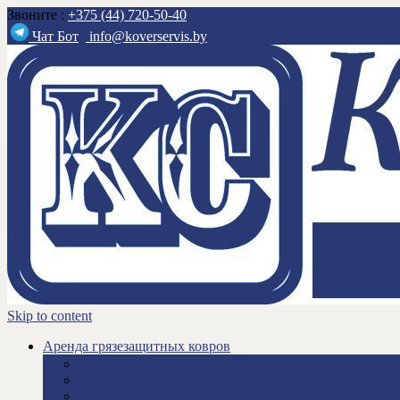
Звоните :
+375 (44) 720-50-40
Чат Бот
info@koverservis.by
Skip to content
Аренда грязезащитных ковров
Грязезащитные ковры для ТЦ
Грязезащитные ковры для магазина
Грязезащитные ковры для БЦ