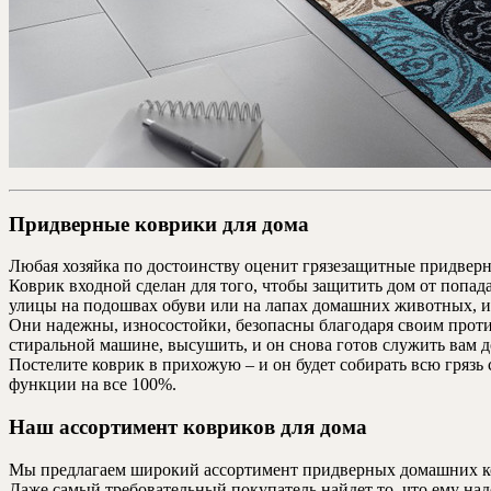
Придверные коврики для дома
Любая хозяйка по достоинству оценит грязезащитные придверн
Коврик входной сделан для того, чтобы защитить дом от попад
улицы на подошвах обуви или на лапах домашних животных, и 
Они надежны, износостойки, безопасны благодаря своим прот
стиральной машине, высушить, и он снова готов служить вам д
Постелите коврик в прихожую – и он будет собирать всю грязь
функции на все 100%.
Наш ассортимент ковриков для дома
Мы предлагаем широкий ассортимент придверных домашних ков
Даже самый требовательный покупатель найдет то, что ему над