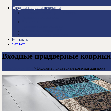
Грязезащитные ковры в офис
Продажа ковров и покрытий
Ворсовые грязезащитные ковры
Коврики с логотипом
3D ковры
Грязезащитные решетки
Модульные ковры ПВХ
Входные коврики для дома
Контакты
Чат Бот
Входные придверные коврики
КоверСервис.БЕЛ
>
Входные придверные коврики для дома