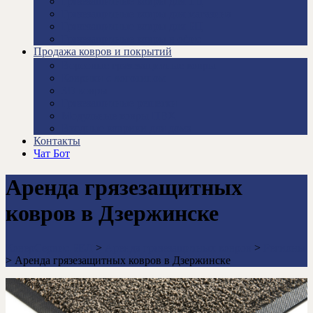
Грязезащитные ковры для ТЦ
Грязезащитные ковры для магазина
Грязезащитные ковры для БЦ
Грязезащитные ковры в офис
Продажа ковров и покрытий
Ворсовые грязезащитные ковры
Коврики с логотипом
3D ковры
Грязезащитные решетки
Модульные ковры ПВХ
Входные коврики для дома
Контакты
Чат Бот
Аренда грязезащитных
ковров в Дзержинске
КоверСервис.БЕЛ
>
Аренда грязезащитных ковров
>
Регионы
>
Аренда грязезащитных ковров в Дзержинске