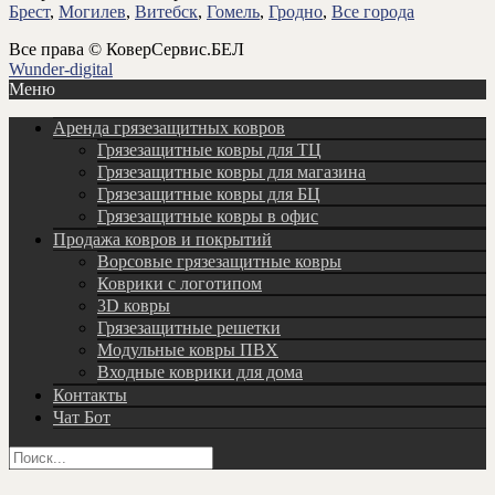
Брест
,
Могилев
,
Витебск
,
Гомель
,
Гродно
,
Все города
Все права © КоверСервис.БЕЛ
Wunder-digital
Меню
Аренда грязезащитных ковров
Грязезащитные ковры для ТЦ
Грязезащитные ковры для магазина
Грязезащитные ковры для БЦ
Грязезащитные ковры в офис
Продажа ковров и покрытий
Ворсовые грязезащитные ковры
Коврики с логотипом
3D ковры
Грязезащитные решетки
Модульные ковры ПВХ
Входные коврики для дома
Контакты
Чат Бот